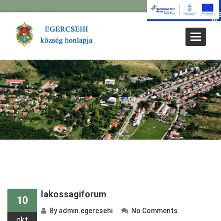
Toggle
Navigat
lakossagiforum
10
By
admin.egercsehi
No Comments
okt