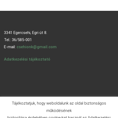
3341 Egercsehi, Egri út 8.
Tel.: 36/585-001
E-mail:
csehionk@gmail.com
Adatkezelési tájékoztató
Tájékoztatjuk, hogy weboldalunk az oldal biztonságos
működésének
biztosítása érdekében cookie-kat használ az Adatkezelési