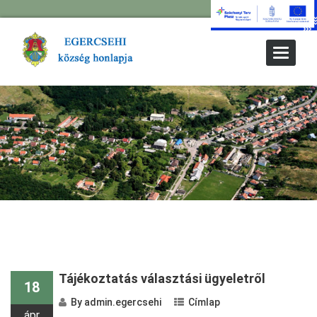
Toggle
Navigat
Tájékoztatás választási ügyeletről
18
By
admin.egercsehi
Címlap
ápr