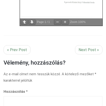
Page
1
/
1
Zoom
100%
« Prev Post
Next Post »
Vélemény, hozzászólás?
Az e-mail címet nem tesszük közzé.
A kötelező mezőket
*
karakterrel jelöltük
Hozzászólás
*