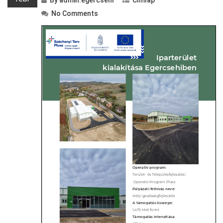
By
admin.egercsehi
Címlap
No Comments