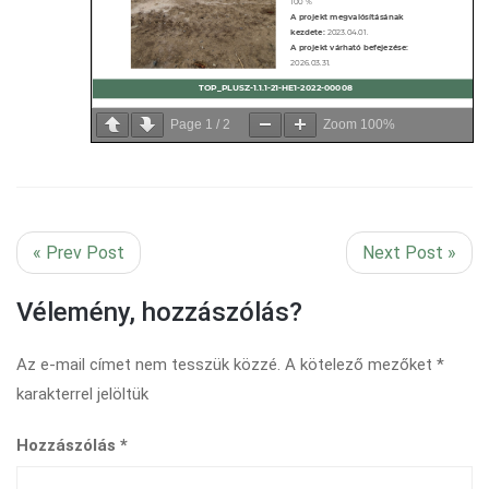
Page
1
/
2
Zoom
100%
« Prev Post
Next Post »
Vélemény, hozzászólás?
Az e-mail címet nem tesszük közzé.
A kötelező mezőket
*
karakterrel jelöltük
Hozzászólás
*