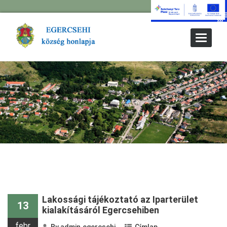
Toggle
Navigat
Lakossági tájékoztató az Iparterület
13
kialakításáról Egercsehiben
febr