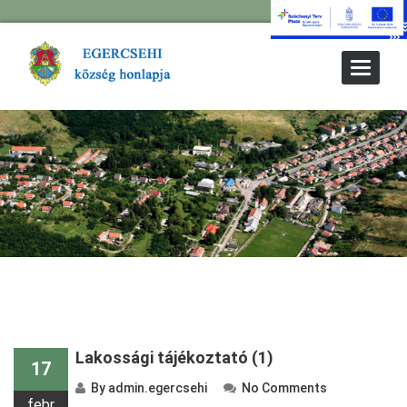
Toggle
Navigat
Lakossági tájékoztató (1)
17
By
admin.egercsehi
No Comments
febr