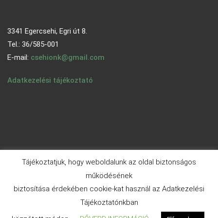
3341 Egercsehi, Egri út 8.
Tel.: 36/585-001
E-mail:
csehionk@gmail.com
Adatkezelési tájékoztató
Tájékoztatjuk, hogy weboldalunk az oldal biztonságos
működésének
biztosítása érdekében cookie-kat használ az Adatkezelési
© 2026 - egercsehi.hu | Aneeq WordPress Theme By
A WP
Tájékoztatónkban
Life
| Powered By
WordPress.org