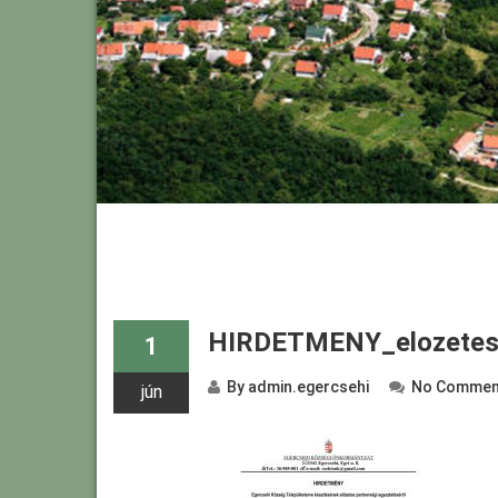
HIRDETMENY_elozetes
1
By
admin.egercsehi
No Commen
jún