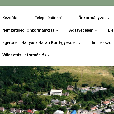
Kezdőlap
Településünkről
Önkormányzat
...
...
...
Nemzetiségi Önkormányzat
Adatvédelem
Elé
...
...
Egercsehi Bányász Baráti Kör Egyesület
Impresszu
...
Választási információk
...