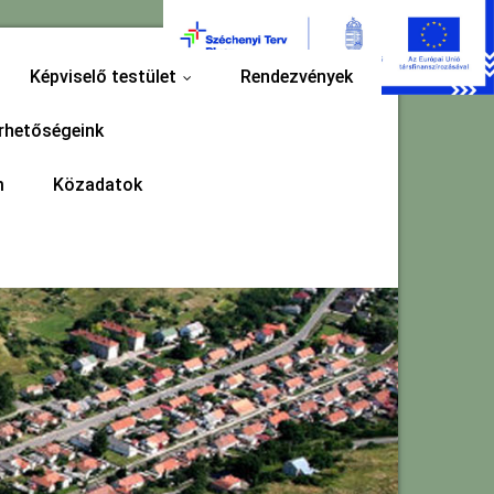
Képviselő testület
Rendezvények
...
rhetőségeink
m
Közadatok