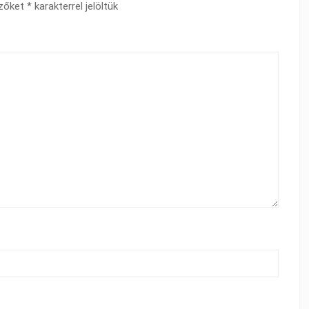
ezőket
*
karakterrel jelöltük