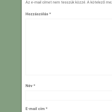
Az e-mail címet nem tesszük közzé.
A kötelező m
Hozzászólás
*
Név
*
E-mail cím
*