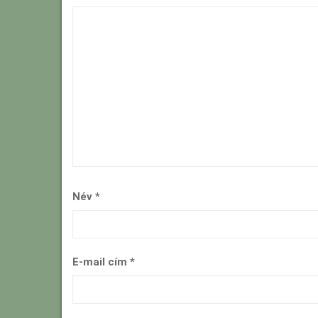
Név
*
E-mail cím
*