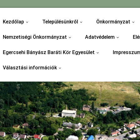
Kezdőlap
Településünkről
Önkormányzat
...
...
...
Nemzetiségi Önkormányzat
Adatvédelem
Elé
...
...
Egercsehi Bányász Baráti Kör Egyesület
Impresszu
...
Választási információk
...