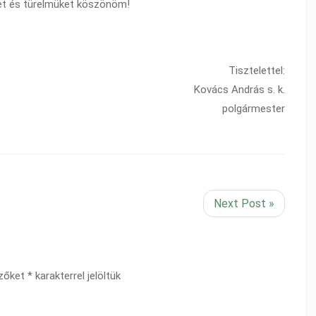
et és türelmüket köszönöm!
Tisztelettel:
Kovács András s. k.
polgármester
Next Post »
ezőket
*
karakterrel jelöltük