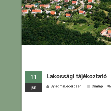
Lakossági tájékoztató
11
By
admin.egercsehi
Címlap
jún