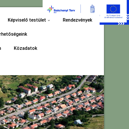
Képviselő testület
Rendezvények
...
rhetőségeink
m
Közadatok