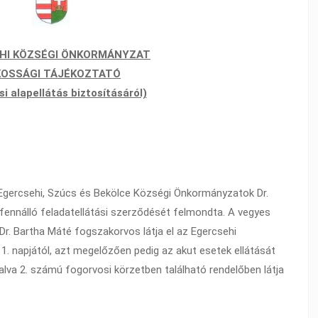
HI KÖZSÉGI ÖNKORMÁNYZAT
KOSSÁGI TÁJÉKOZTATÓ
si alapellátás biztosításáról)
Egercsehi, Szúcs és Bekölce Községi Önkormányzatok Dr.
fennálló feladatellátási szerződését felmondta. A vegyes
 Dr. Bartha Máté fogszakorvos látja el az Egercsehi
1. napjától, azt megelőzően pedig az akut esetek ellátását
lva 2. számú fogorvosi körzetben található rendelőben látja