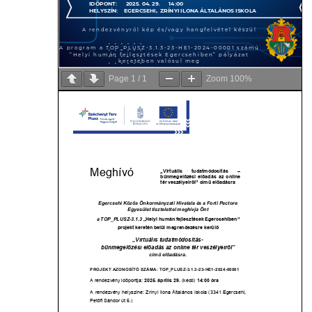
Page
1
/
1
Zoom
100%