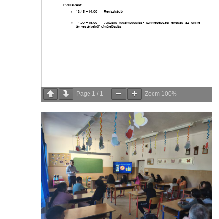
Page
1
/
1
Zoom
100%