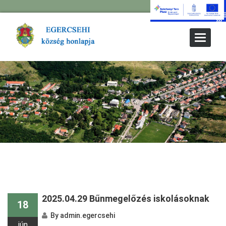
Toggle
Navigat
2025.04.29 Bűnmegelőzés iskolásoknak
18
By
admin.egercsehi
jún