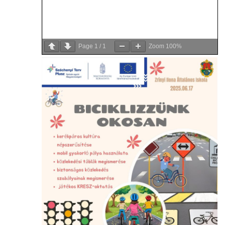
Page
1
/
1
Zoom
100%