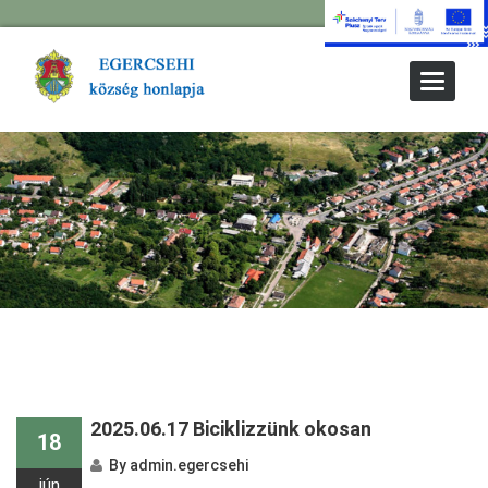
Toggle
Navigat
2025.06.17 Biciklizzünk okosan
18
By
admin.egercsehi
jún