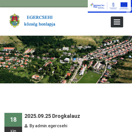
Toggle
Navigat
2025.09.25 Drogkalauz
18
By
admin.egercsehi
jún