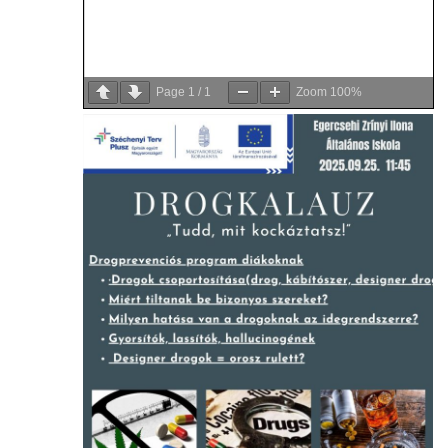
Page
1
/
1
Zoom
100%