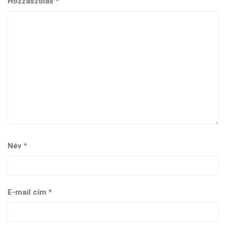
Hozzászólás
*
Név
*
E-mail cím
*