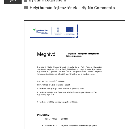
By
admin.egercsehi
Helyi humán fejlesztések
No Comments