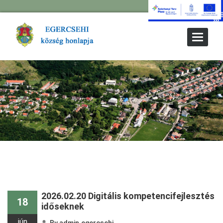
Toggle
Navigat
2026.02.20 Digitális kompetencifejlesztés
18
időseknek
jún