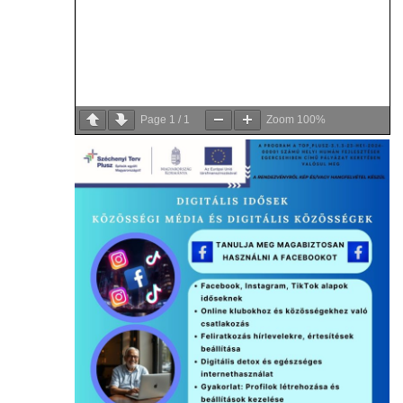
Page
1
/
1
Zoom
100%