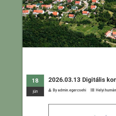
2026.03.13 Digitális k
18
By
admin.egercsehi
Helyi humán
jún