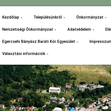
Kezdőlap
Településünkről
Önkormányzat
...
...
...
Nemzetiségi Önkormányzat
Adatvédelem
Elé
...
...
Egercsehi Bányász Baráti Kör Egyesület
Impresszu
...
Választási információk
...