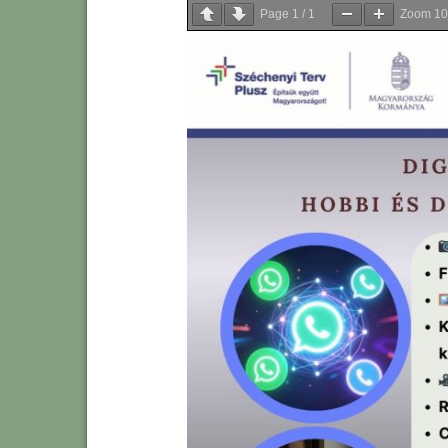
Page
1
/
1
Zoom
1