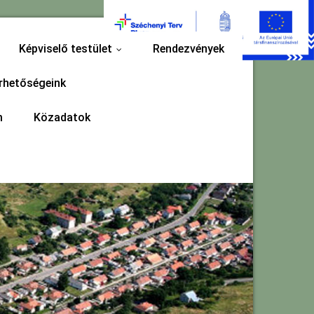
Képviselő testület
Rendezvények
...
rhetőségeink
m
Közadatok