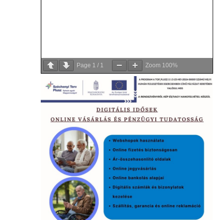
Page
1
/
1
Zoom
100%