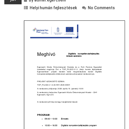
By
admin.egercsehi
Helyi humán fejlesztések
No Comments