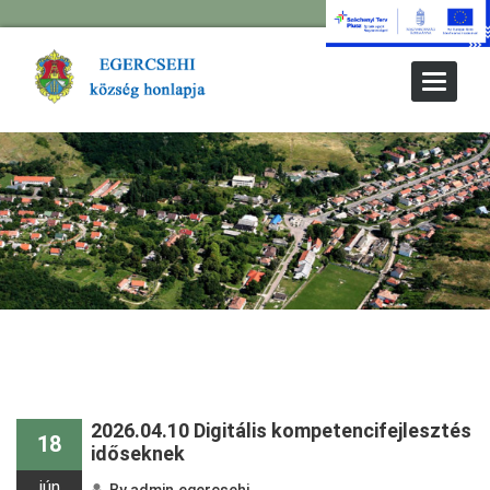
Toggle
Navigat
2026.04.10 Digitális kompetencifejlesztés
18
időseknek
jún