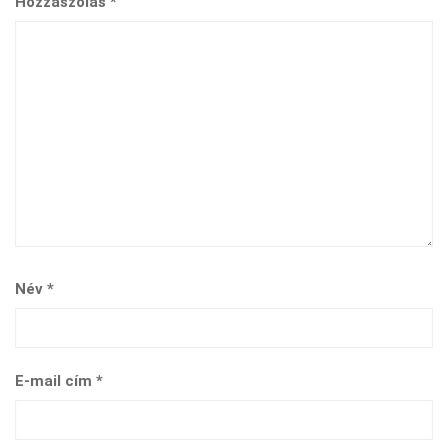
Hozzászólás
*
Név
*
E-mail cím
*