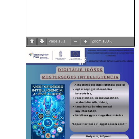
Page
1
/
1
Zoom
100%