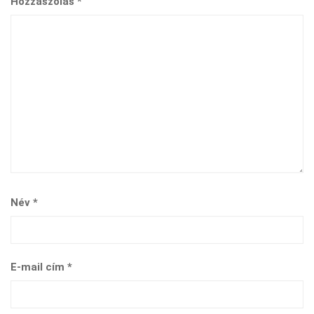
Hozzászólás
*
Név
*
E-mail cím
*