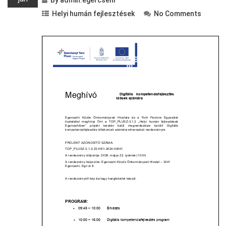
By
admin.egercsehi
Helyi humán fejlesztések
No Comments