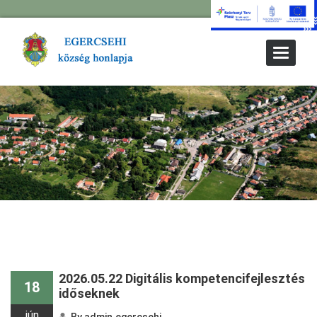
Toggle
Navigat
2026.05.22 Digitális kompetencifejlesztés
18
időseknek
jún