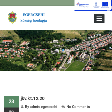
Toggle
Navigat
jkv.kt.12.20
23
By
admin.egercsehi
No Comments
jan