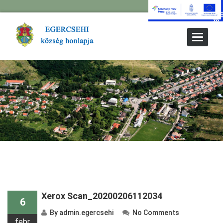
Toggle
Navigat
Xerox Scan_20200206112034
6
By
admin.egercsehi
No Comments
febr