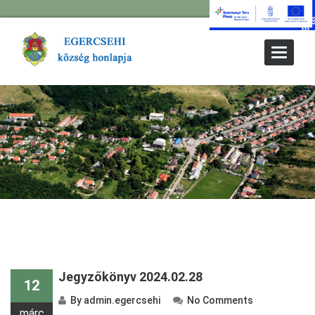
Toggle
Navigat
Jegyzőkönyv 2024.02.28
12
By
admin.egercsehi
No Comments
márc