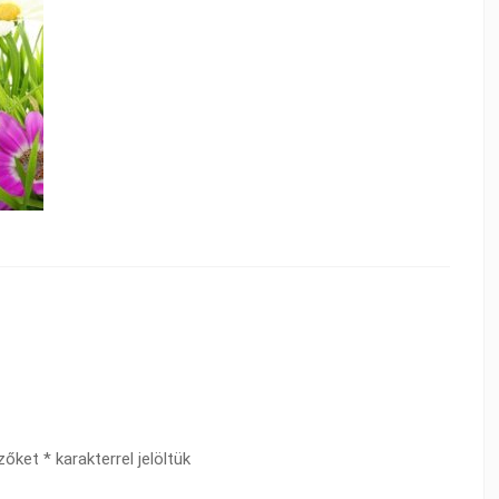
ezőket
*
karakterrel jelöltük