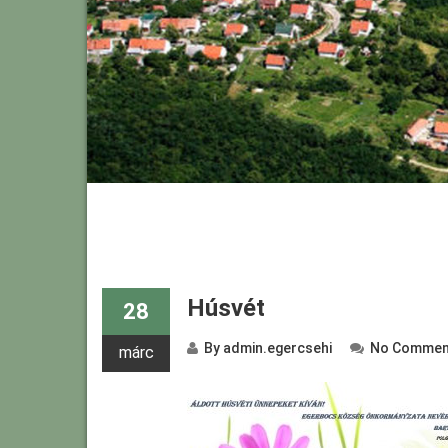
Húsvét
28
By
admin.egercsehi
No Commen
márc