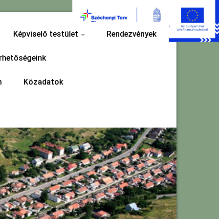
Képviselő testület
Rendezvények
...
rhetőségeink
m
Közadatok