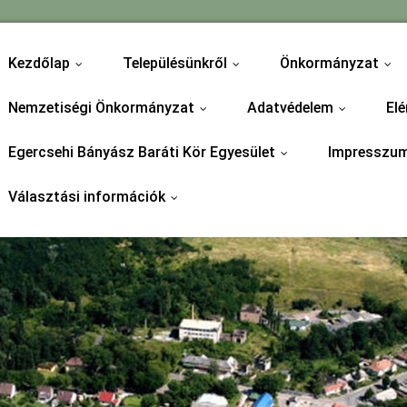
Kezdőlap
Településünkről
Önkormányzat
...
...
...
Nemzetiségi Önkormányzat
Adatvédelem
Elé
...
...
Egercsehi Bányász Baráti Kör Egyesület
Impresszu
...
Választási információk
...