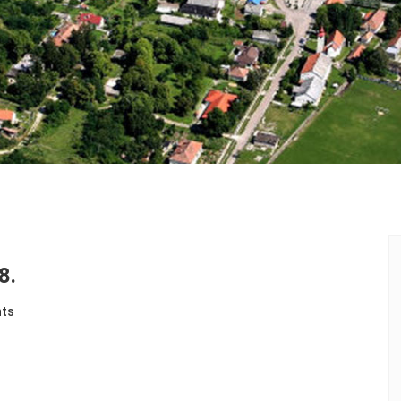
8.
ts