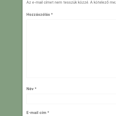
Az e-mail címet nem tesszük közzé.
A kötelező m
Hozzászólás
*
Név
*
E-mail cím
*