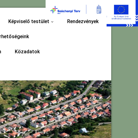
Képviselő testület
Rendezvények
...
rhetőségeink
m
Közadatok