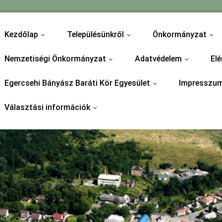
Kezdőlap
Településünkről
Önkormányzat
...
...
...
Nemzetiségi Önkormányzat
Adatvédelem
Elé
...
...
Egercsehi Bányász Baráti Kör Egyesület
Impresszu
...
Választási információk
...