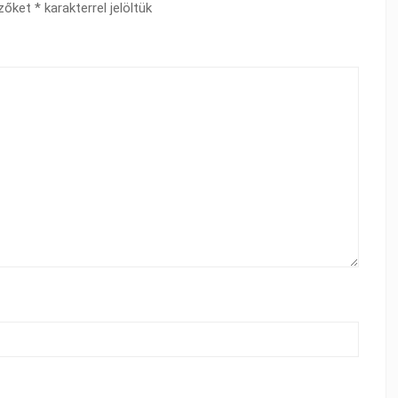
ezőket
*
karakterrel jelöltük