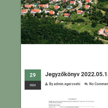
Jegyzőkönyv 2022.05.1
29
By
admin.egercsehi
No Commen
nov