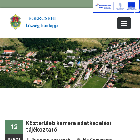
Toggle
Navigat
Közterületi kamera adatkezelési
12
tájékoztató
szept