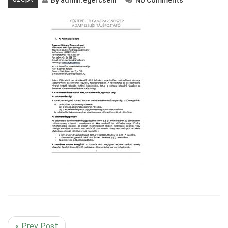
By
admin.egercsehi
No Comments
« Prev Post