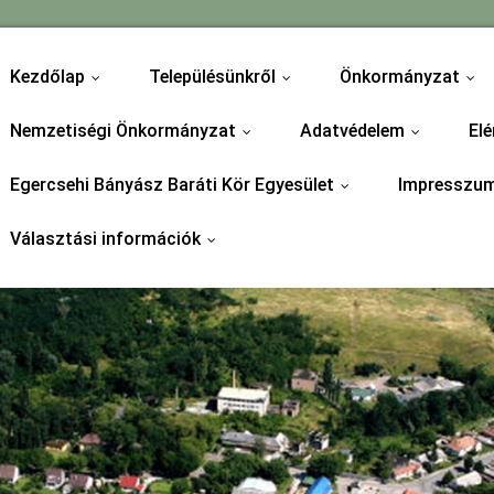
Kezdőlap
Településünkről
Önkormányzat
...
...
...
Nemzetiségi Önkormányzat
Adatvédelem
Elé
...
...
Egercsehi Bányász Baráti Kör Egyesület
Impresszu
...
Választási információk
...