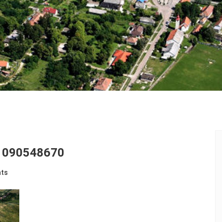
1090548670
ts