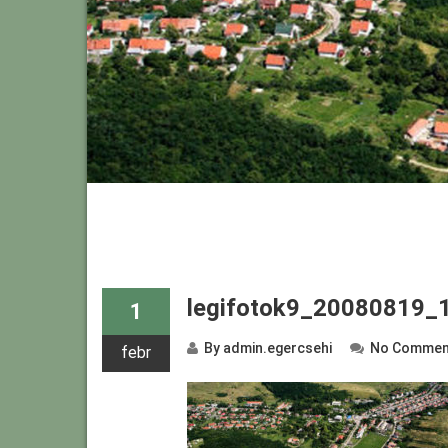
legifotok9_20080819_
1
By
admin.egercsehi
No Commen
febr