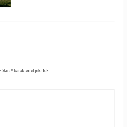
ezőket
*
karakterrel jelöltük