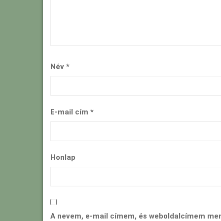
Név
*
E-mail cím
*
Honlap
A nevem, e-mail címem, és weboldalcímem me