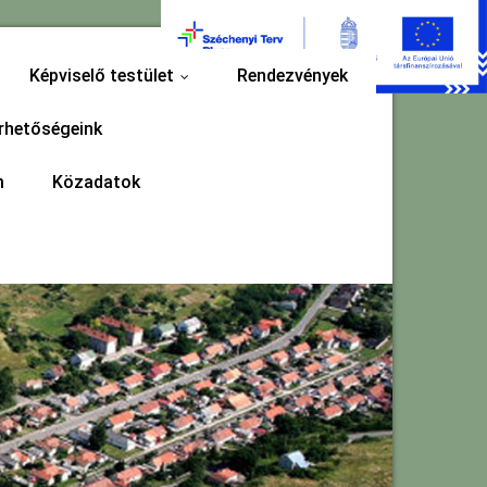
Képviselő testület
Rendezvények
...
rhetőségeink
m
Közadatok