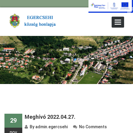
Toggle
Navigat
Meghívó 2022.04.27.
29
By
admin.egercsehi
No Comments
nov