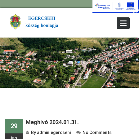
Toggle
Navigat
Meghívó 2024.01.31.
29
By
admin.egercsehi
No Comments
jan