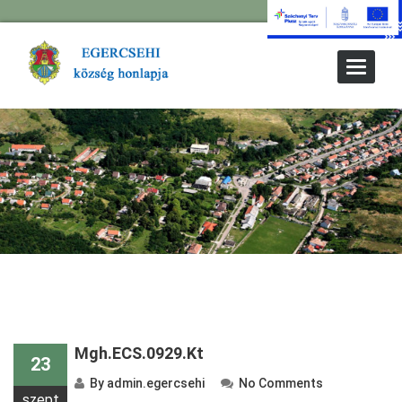
Toggle
Navigat
Mgh.ECS.0929.Kt
23
By
admin.egercsehi
No Comments
szept