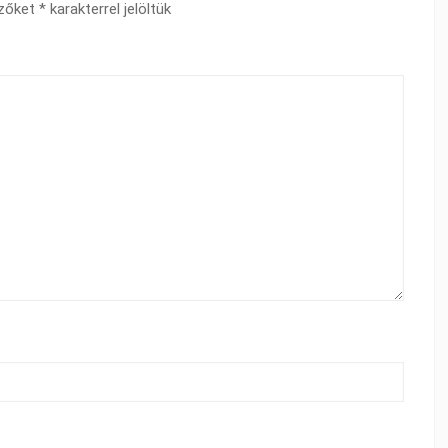
ezőket
*
karakterrel jelöltük