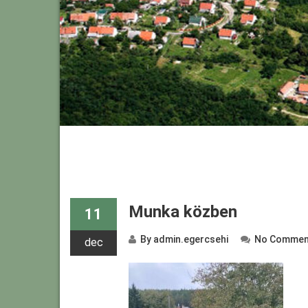
Munka közben
11
By
admin.egercsehi
No Commen
dec