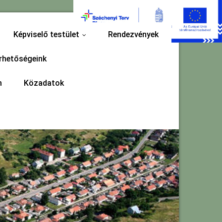
Képviselő testület
Rendezvények
...
rhetőségeink
m
Közadatok