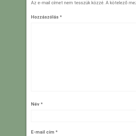
Az e-mail címet nem tesszük közzé.
A kötelező m
Hozzászólás
*
Név
*
E-mail cím
*