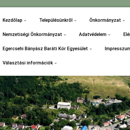
Kezdőlap
Településünkről
Önkormányzat
...
...
...
Nemzetiségi Önkormányzat
Adatvédelem
Elé
...
...
Egercsehi Bányász Baráti Kör Egyesület
Impresszu
...
Választási információk
...