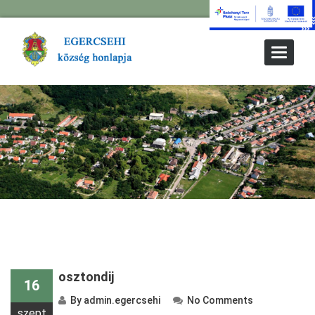
Toggle
Navigat
osztondij
16
By
admin.egercsehi
No Comments
szept