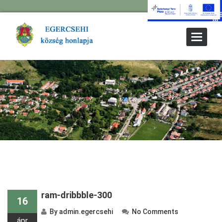
Toggle
Navigat
ram-dribbble-300
16
By
admin.egercsehi
No Comments
ápr