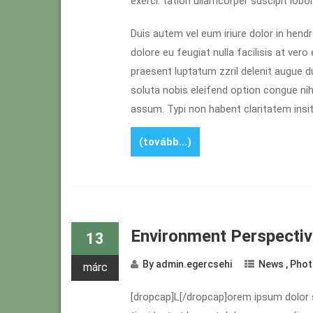
exerci. tation ullamcorper suscipit lob
Duis autem vel eum iriure dolor in hendr
dolore eu feugiat nulla facilisis at ver
praesent luptatum zzril delenit augue dui
soluta nobis eleifend option congue ni
assum. Typi non habent claritatem insita
(tovább…)
Environment Perspecti
13
By
admin.egercsehi
News
,
Phot
márc
[dropcap]L[/dropcap]orem ipsum dolor 