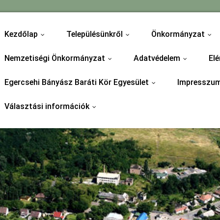
Kezdőlap
Településünkről
Önkormányzat
...
...
...
Nemzetiségi Önkormányzat
Adatvédelem
Elé
...
...
Egercsehi Bányász Baráti Kör Egyesület
Impresszu
...
Választási információk
...