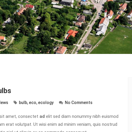
ulbs
News
bulb
,
eco
,
ecology
No Comments
sit amet, consectet
ad
elit sed diam nonummy nibh euismod
am erat volutpat. Ut wisi enim ad minim veniam, quis nostrud