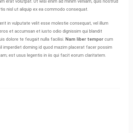
am erat volutpat. Ut wisi enim ad minim veniam, quis nostrud
ortis nisl ut aliquip ex ea commodo consequat.
erit in vulputate velit esse molestie consequat, vel illum
o eros et accumsan et iusto odio dignissim qui blandit
s dolore te feugait nulla facilisi.
Nam liber tempor
cum
hil imperdiet doming id quod mazim placerat facer possim
m; est usus legentis in iis qui facit eorum claritatem.