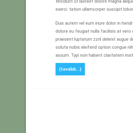
tincidunt ut laoreet dolore magna aliqu
exerci. tation ullamcorper suscipit lob
Duis autem vel eum iriure dolor in hendr
dolore eu feugiat nulla facilisis at ver
praesent luptatum zzril delenit augue dui
soluta nobis eleifend option congue ni
assum. Typi non habent claritatem insita
(tovább…)