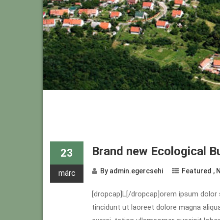
Prev Older Entries
Brand new Ecological B
23
By
admin.egercsehi
Featured
,
márc
[dropcap]L[/dropcap]orem ipsum dolor 
tincidunt ut laoreet dolore magna aliqu