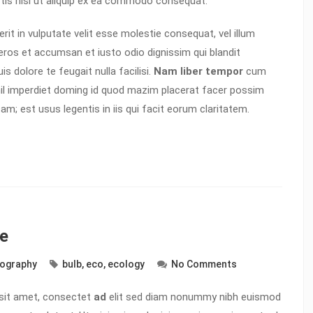
ortis nisl ut aliquip ex ea commodo consequat.
erit in vulputate velit esse molestie consequat, vel illum
o eros et accumsan et iusto odio dignissim qui blandit
s dolore te feugait nulla facilisi.
Nam liber tempor
cum
hil imperdiet doming id quod mazim placerat facer possim
m; est usus legentis in iis qui facit eorum claritatem.
ve
ography
bulb
,
eco
,
ecology
No Comments
sit amet, consectet
ad
elit sed diam nonummy nibh euismod