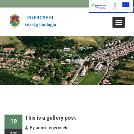
Toggle
Navigat
Prev Older Entries
This is a gallery post
19
By
admin.egercsehi
ápr