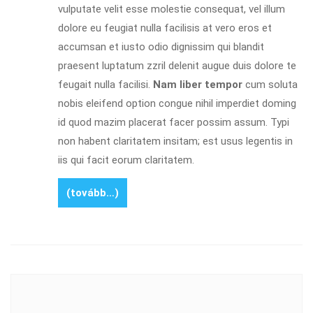
vulputate velit esse molestie consequat, vel illum
dolore eu feugiat nulla facilisis at vero eros et
accumsan et iusto odio dignissim qui blandit
praesent luptatum zzril delenit augue duis dolore te
feugait nulla facilisi.
Nam liber tempor
cum soluta
nobis eleifend option congue nihil imperdiet doming
id quod mazim placerat facer possim assum. Typi
non habent claritatem insitam; est usus legentis in
iis qui facit eorum claritatem.
(tovább…)