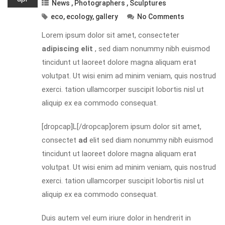
News
,
Photographers
,
Sculptures
eco
,
ecology
,
gallery
No Comments
Lorem ipsum dolor sit amet, consecteter
adipiscing elit
, sed diam nonummy nibh euismod
tincidunt ut laoreet dolore magna aliquam erat
volutpat. Ut wisi enim ad minim veniam, quis nostrud
exerci. tation ullamcorper suscipit lobortis nisl ut
aliquip ex ea commodo consequat.
[dropcap]L[/dropcap]orem ipsum dolor sit amet,
consectet
ad
elit sed diam nonummy nibh euismod
tincidunt ut laoreet dolore magna aliquam erat
volutpat. Ut wisi enim ad minim veniam, quis nostrud
exerci. tation ullamcorper suscipit lobortis nisl ut
aliquip ex ea commodo consequat.
Duis autem vel eum iriure dolor in hendrerit in