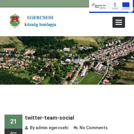
Toggle
Navigat
twitter-team-social
21
By
admin.egercsehi
No Comments
ápr