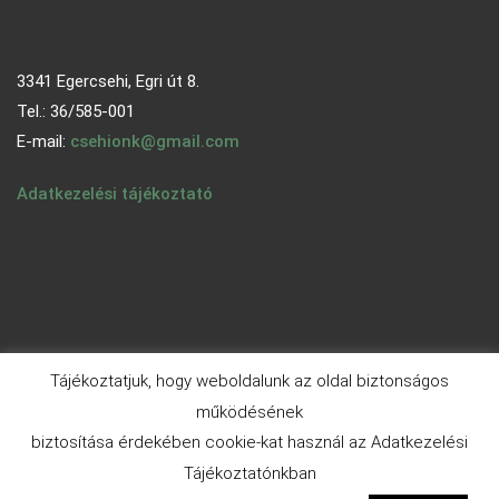
3341 Egercsehi, Egri út 8.
Tel.: 36/585-001
E-mail:
csehionk@gmail.com
Adatkezelési tájékoztató
Tájékoztatjuk, hogy weboldalunk az oldal biztonságos
működésének
biztosítása érdekében cookie-kat használ az Adatkezelési
© 2026 - egercsehi.hu | Aneeq WordPress Theme By
A WP
Tájékoztatónkban
Life
| Powered By
WordPress.org