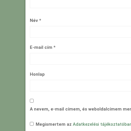
Név
*
E-mail cím
*
Honlap
A nevem, e-mail címem, és weboldalcímem me
Megismertem az
Adatkezelési tájékoztatóba