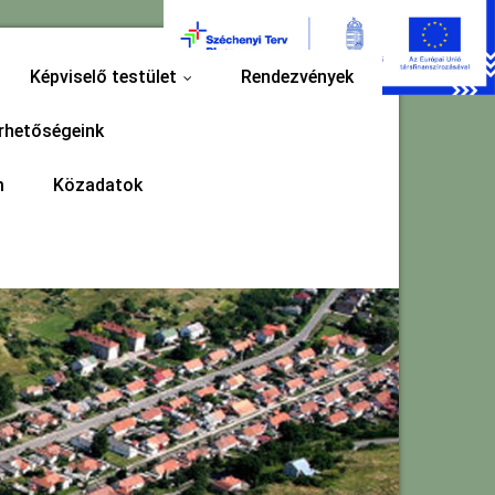
Képviselő testület
Rendezvények
...
rhetőségeink
m
Közadatok