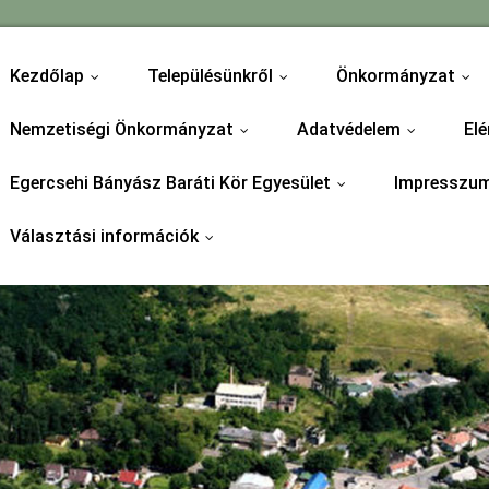
Kezdőlap
Településünkről
Önkormányzat
...
...
...
Nemzetiségi Önkormányzat
Adatvédelem
Elé
...
...
Egercsehi Bányász Baráti Kör Egyesület
Impresszu
...
Választási információk
...