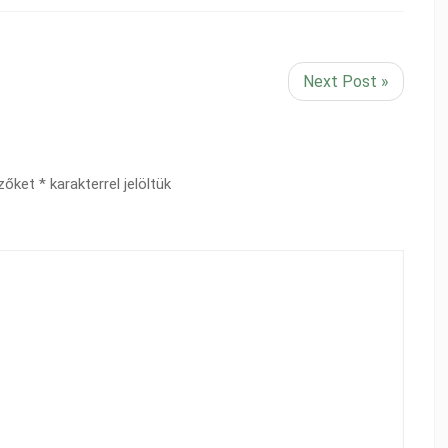
Next Post »
ezőket
*
karakterrel jelöltük