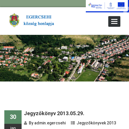
Toggle
Navigat
Jegyzőkönyv 2013.05.29.
30
By
admin.egercsehi
Jegyzőkönyvek 2013
jan