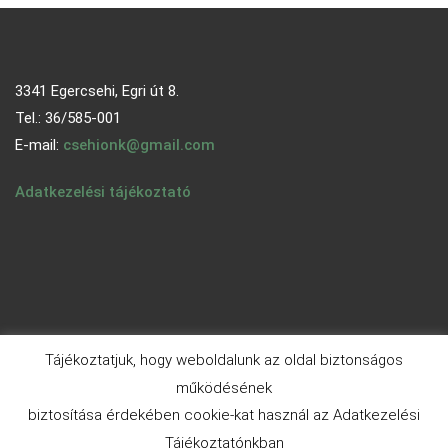
3341 Egercsehi, Egri út 8.
Tel.: 36/585-001
E-mail:
csehionk@gmail.com
Adatkezelési tájékoztató
Tájékoztatjuk, hogy weboldalunk az oldal biztonságos
működésének
biztosítása érdekében cookie-kat használ az Adatkezelési
© 2026 - egercsehi.hu | Aneeq WordPress Theme By
A WP
Tájékoztatónkban