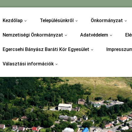
Kezdőlap
Településünkről
Önkormányzat
...
...
...
Nemzetiségi Önkormányzat
Adatvédelem
Elé
...
...
Egercsehi Bányász Baráti Kör Egyesület
Impresszu
...
Választási információk
...