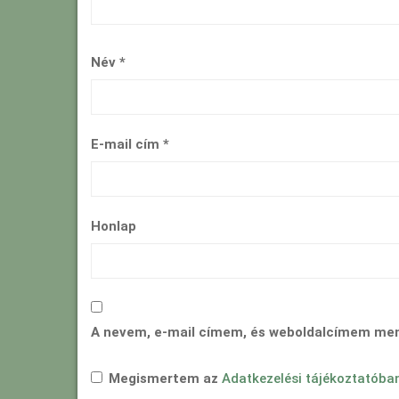
Név
*
E-mail cím
*
Honlap
A nevem, e-mail címem, és weboldalcímem me
Megismertem az
Adatkezelési tájékoztatóba