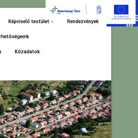
Képviselő testület
Rendezvények
...
rhetőségeink
m
Közadatok