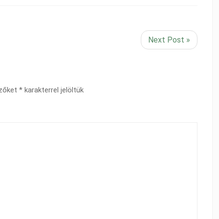
Next Post »
ezőket
*
karakterrel jelöltük