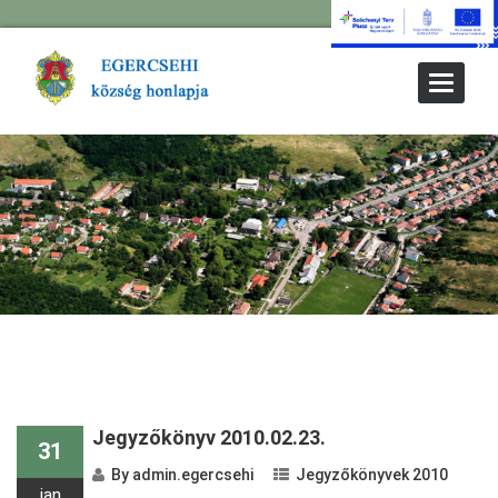
Toggle
Navigat
Jegyzőkönyv 2010.02.23.
31
By
admin.egercsehi
Jegyzőkönyvek 2010
jan