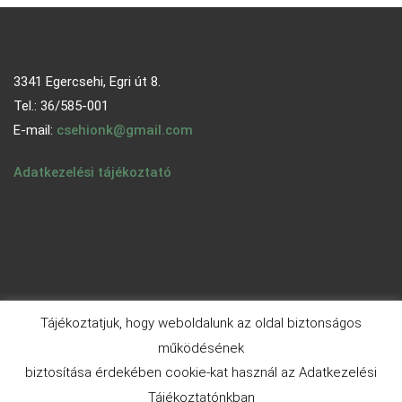
3341 Egercsehi, Egri út 8.
Tel.: 36/585-001
E-mail:
csehionk@gmail.com
Adatkezelési tájékoztató
Tájékoztatjuk, hogy weboldalunk az oldal biztonságos
működésének
biztosítása érdekében cookie-kat használ az Adatkezelési
© 2026 - egercsehi.hu | Aneeq WordPress Theme By
A WP
Tájékoztatónkban