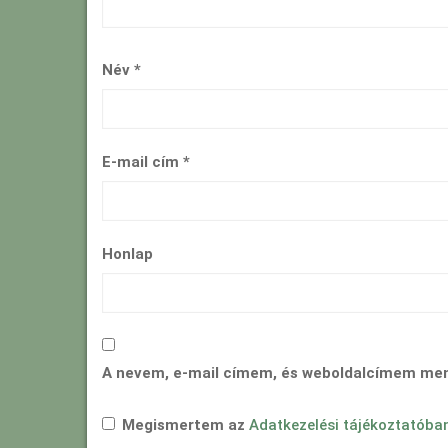
Név
*
E-mail cím
*
Honlap
A nevem, e-mail címem, és weboldalcímem me
Megismertem az
Adatkezelési tájékoztatóba