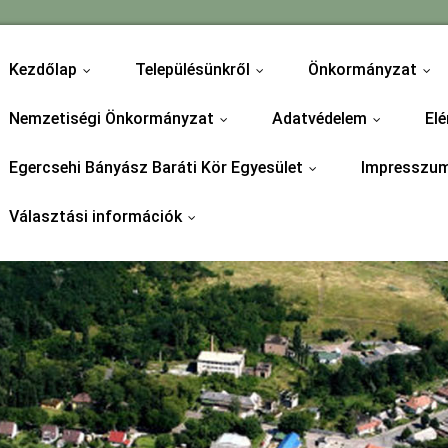
Kezdőlap
Településünkről
Önkormányzat
...
...
...
Nemzetiségi Önkormányzat
Adatvédelem
Elé
...
...
Egercsehi Bányász Baráti Kör Egyesület
Impresszu
...
Választási információk
...