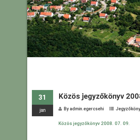
Közös jegyzőkönyv 2008
31
By
admin.egercsehi
Jegyzőköny
jan
Közös jegyzőkönyv 2008. 07. 09.