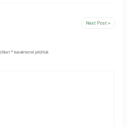
Next Post »
ezőket
*
karakterrel jelöltük