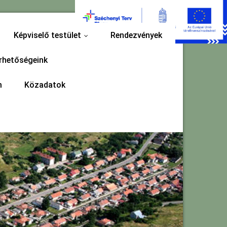
Képviselő testület
Rendezvények
...
rhetőségeink
m
Közadatok