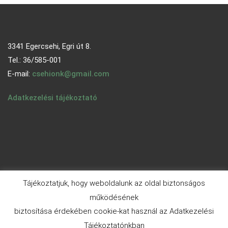
3341 Egercsehi, Egri út 8.
Tel.: 36/585-001
E-mail:
csehionk@gmail.com
Adatkezelési tájékoztató
Tájékoztatjuk, hogy weboldalunk az oldal biztonságos
működésének
biztosítása érdekében cookie-kat használ az Adatkezelési
© 2026 - egercsehi.hu | Aneeq WordPress Theme By
A WP
Tájékoztatónkban