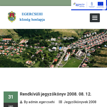
Toggle
Navigat
Rendkívüli jegyzőkönyv 2008. 08. 12.
31
By
admin.egercsehi
Jegyzőkönyvek 2008
jan