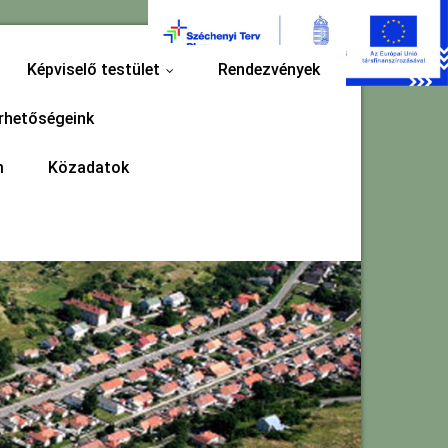
Képviselő testület
Rendezvények
...
rhetőségeink
m
Közadatok