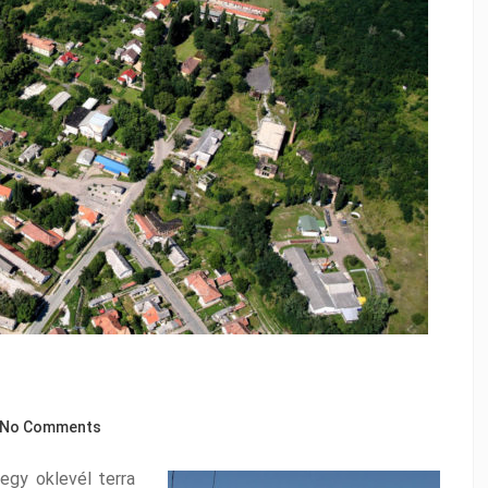
No Comments
egy oklevél terra