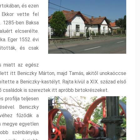
rtokában, és ezen
 Ekkor vette fel
et. 1285-ben Baksa
luért elcserélte.
a. Eger 1552. évi
ították, és csak
s miatt az egész
 lett itt Beniczky Márton, majd Tamás, akitől unokaöccse
ítette a Beniczky-kastélyt. Rajta kívül a XIX. század első
 családok is szereztek itt apróbb birtokrészeket.
 profilja teljesen
sével. Beniczky
evéhez fűződik a
s megye egyetlen
obb szénbányája