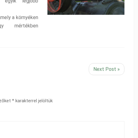
g egyik legjobb
amely a környéken
gy mértékben
Next Post »
ezőket
*
karakterrel jelöltük