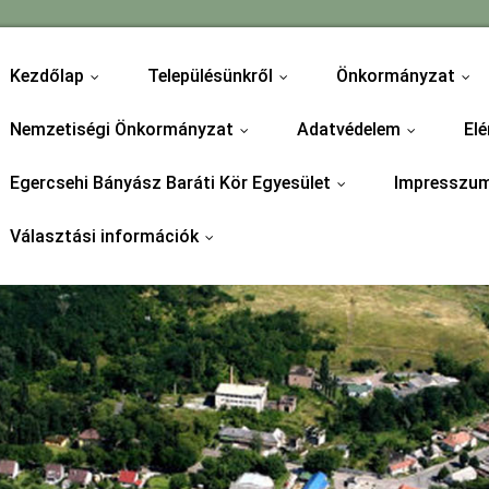
Kezdőlap
Településünkről
Önkormányzat
...
...
...
Nemzetiségi Önkormányzat
Adatvédelem
Elé
...
...
Egercsehi Bányász Baráti Kör Egyesület
Impresszu
...
Választási információk
...