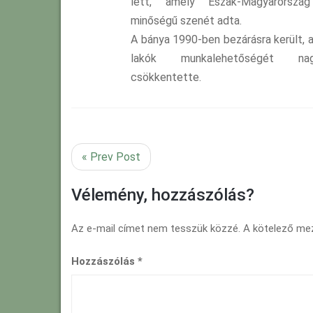
lett, amely Észak-Magyarorszá
minőségű szenét adta.
A bánya 1990-ben bezárásra került, 
lakók munkalehetőségét na
csökkentette.
« Prev Post
Vélemény, hozzászólás?
Az e-mail címet nem tesszük közzé.
A kötelező m
Hozzászólás
*