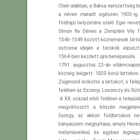
Cheh alakban, a Baksa nemzettség bi
a néven maradt egészen 1903-ig.
földrajzi helyzetére utaló Eger nev
Simon fia Dénes a Zempléni Vily fa
1546-1549 között köznemesek birtok
ostroma idején a törökök elpuszt
1564-ben kezdett újra benépesülni.
1791. augusztus 23-án villámcsapá
község leégett. 1820 körül birtokos
Zsigmond örökölte a birtokot, s felép
felében az Eszenyi, Losonczy és Sütő
A XX. század első felében a település
megváltozott a kőszén megjelené
György, az akkori földbirtokos n
bányaüzem megnyitása, amely Heve
mélyművelésű és egyben legnagy