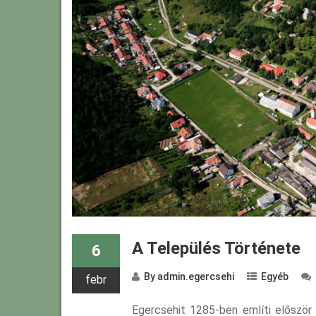
A Település Története
6
By
admin.egercsehi
Egyéb
febr
Egercsehit 1285-ben említi először 