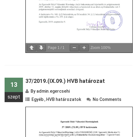
Page
1
/
1
Zoom
100%
37/2019.(IX.09.) HVB határozat
13
By
admin.egercsehi
szept
Egyéb
,
HVB határozatok
No Comments