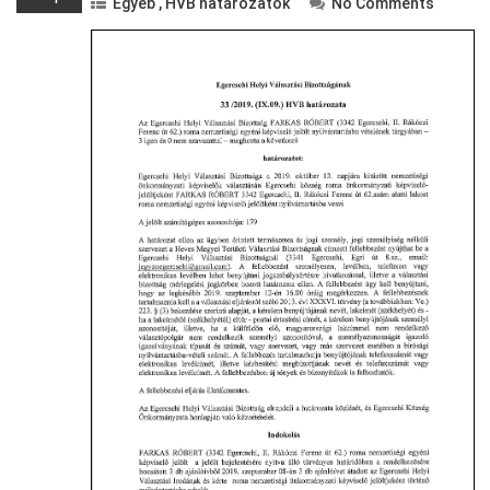
Egyéb
,
HVB határozatok
No Comments