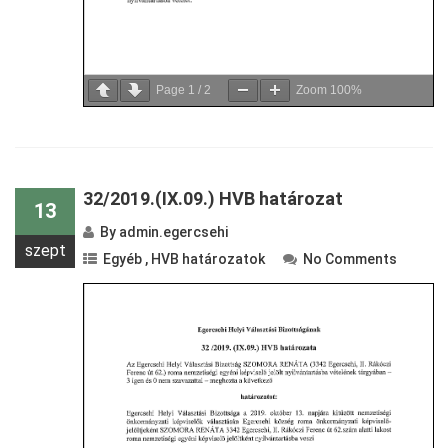
Page
1
/
2
Zoom
100%
32/2019.(IX.09.) HVB határozat
13
By
admin.egercsehi
szept
Egyéb
,
HVB határozatok
No Comments