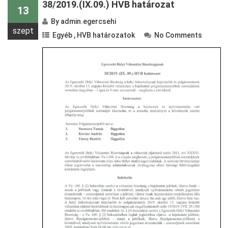
38/2019.(IX.09.) HVB határozat
13
By
admin.egercsehi
szept
Egyéb
,
HVB határozatok
No Comments