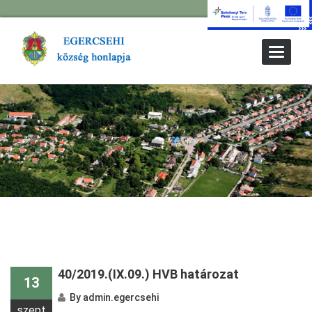
Toggle
Navigat
« Older Entries
40/2019.(IX.09.) HVB határozat
13
By
admin.egercsehi
szept