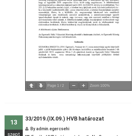
Page
1
/
2
Zoom
100%
33/2019.(IX.09.) HVB határozat
13
By
admin.egercsehi
szept