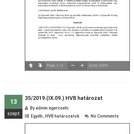
Page
1
/
2
Zoom
100%
35/2019.(IX.09.) HVB határozat
13
By
admin.egercsehi
szept
Egyéb
,
HVB határozatok
No Comments