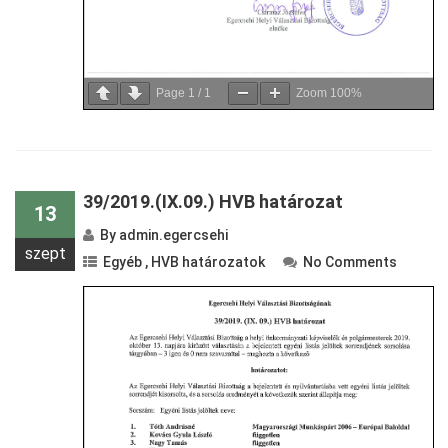
Page
1
/
1
Zoom
100%
39/2019.(IX.09.) HVB határozat
13
By
admin.egercsehi
szept
Egyéb
,
HVB határozatok
No Comments