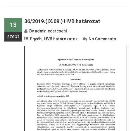
36/2019.(IX.09.) HVB határozat
13
By
admin.egercsehi
szept
Egyéb
,
HVB határozatok
No Comments