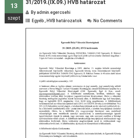
31/2019.(IX.09.) HVB határozat
13
By
admin.egercsehi
szept
Egyéb
,
HVB határozatok
No Comments