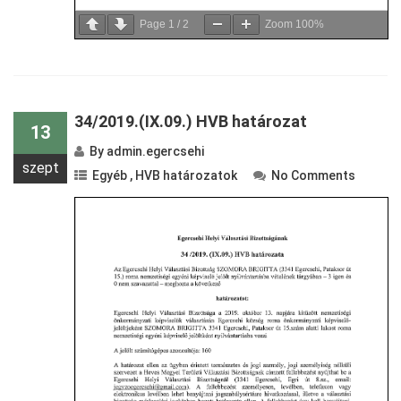
Page
1
/
2
Zoom
100%
34/2019.(IX.09.) HVB határozat
13
By
admin.egercsehi
szept
Egyéb
,
HVB határozatok
No Comments