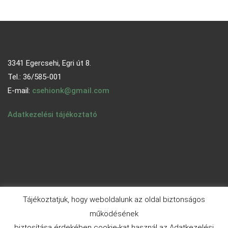
3341 Egercsehi, Egri út 8.
Tel.: 36/585-001
E-mail:
csehionk@gmail.com
Adatkezelési tájékoztató
Tájékoztatjuk, hogy weboldalunk az oldal biztonságos
működésének
biztosítása érdekében cookie-kat használ az Adatkezelési