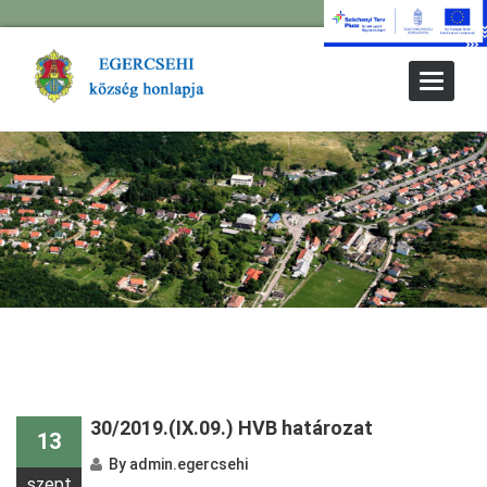
Toggle
Navigat
30/2019.(IX.09.) HVB határozat
13
By
admin.egercsehi
szept