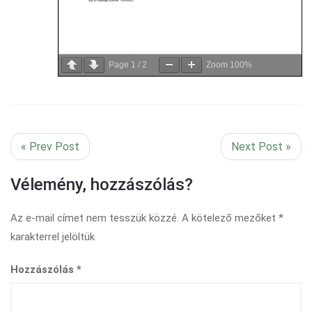
Page
1
/
2
Zoom
100%
« Prev Post
Next Post »
Vélemény, hozzászólás?
Az e-mail címet nem tesszük közzé.
A kötelező mezőket
*
karakterrel jelöltük
Hozzászólás
*