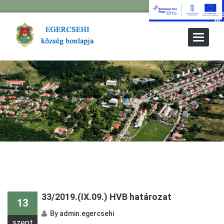
Toggle
Navigat
33/2019.(IX.09.) HVB határozat
13
By
admin.egercsehi
szept