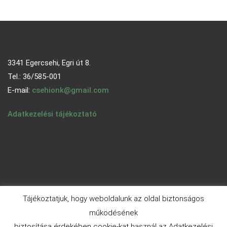
3341 Egercsehi, Egri út 8.
Tel.: 36/585-001
E-mail:
csehionk@gmail.com
Adatkezelési tájékoztató
Tájékoztatjuk, hogy weboldalunk az oldal biztonságos
működésének
biztosítása érdekében cookie-kat használ az Adatkezelési