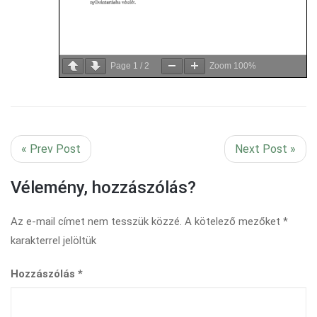
Page
1
/
2
Zoom
100%
« Prev Post
Next Post »
Vélemény, hozzászólás?
Az e-mail címet nem tesszük közzé.
A kötelező mezőket
*
karakterrel jelöltük
Hozzászólás
*