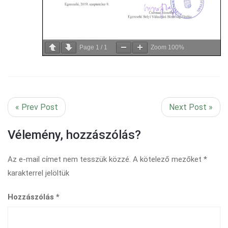
Page
1
/
1
Zoom
100%
« Prev Post
Next Post »
Vélemény, hozzászólás?
Az e-mail címet nem tesszük közzé.
A kötelező mezőket
*
karakterrel jelöltük
Hozzászólás
*