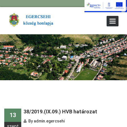
Toggle
Navigat
38/2019.(IX.09.) HVB határozat
13
By
admin.egercsehi
szept