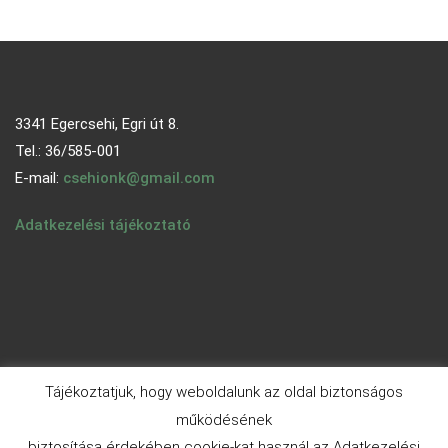
3341 Egercsehi, Egri út 8.
Tel.: 36/585-001
E-mail:
csehionk@gmail.com
Adatkezelési tájékoztató
Tájékoztatjuk, hogy weboldalunk az oldal biztonságos
működésének
biztosítása érdekében cookie-kat használ az Adatkezelési