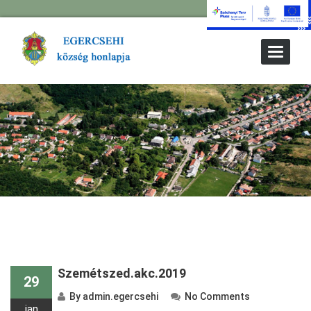
Toggle
Navigat
Szemétszed.akc.2019
29
By
admin.egercsehi
No Comments
jan