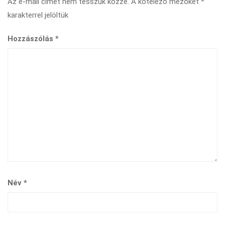
Az e-mail címet nem tesszük közzé.
A kötelező mezőket
*
karakterrel jelöltük
Hozzászólás
*
Név
*