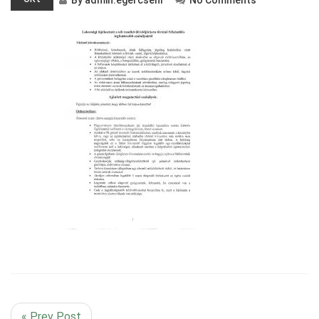
By
admin.egercsehi
No Comments
« Prev Post