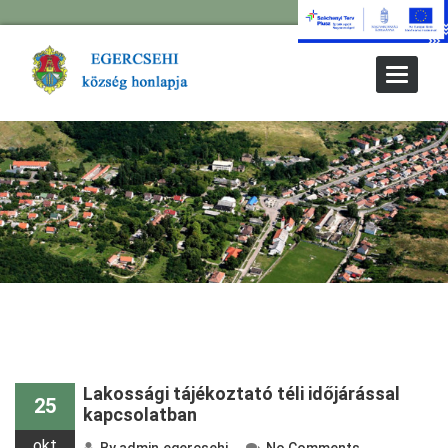
Toggle
Navigat
Lakossági tájékoztató téli időjárással
25
kapcsolatban
okt