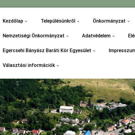
Kezdőlap
Településünkről
Önkormányzat
...
...
...
Nemzetiségi Önkormányzat
Adatvédelem
Elé
...
...
Egercsehi Bányász Baráti Kör Egyesület
Impresszu
...
Választási információk
...