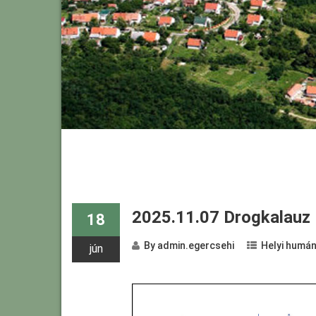
2025.11.07 Drogkalauz
18
By
admin.egercsehi
Helyi humán
jún