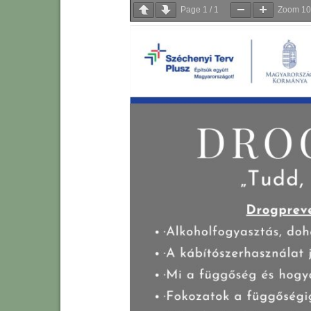
Page
1
/
1
Zoom
1