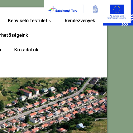
Képviselő testület
Rendezvények
...
rhetőségeink
m
Közadatok