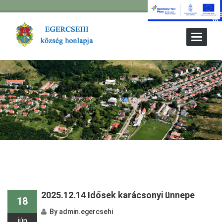
Toggle
Navigat
2025.12.14 Idősek karácsonyi ünnepe
18
By
admin.egercsehi
jún