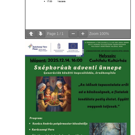
Page
1
/
1
Zoom
100%