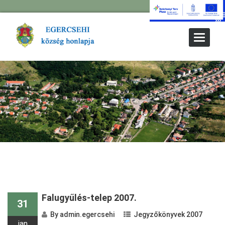
Toggle
Navigat
« Older Entries
Falugyűlés-telep 2007.
31
By
admin.egercsehi
Jegyzőkönyvek 2007
jan