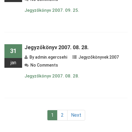
Jegyzőkönyv 2007. 09. 25.
Jegyzőkönyv 2007. 08. 28.
31
By
admin.egercsehi
Jegyzőkönyvek 2007
jan
No Comments
Jegyzőkönyv 2007. 08. 28.
Bejegyzések lapozás
1
2
Next