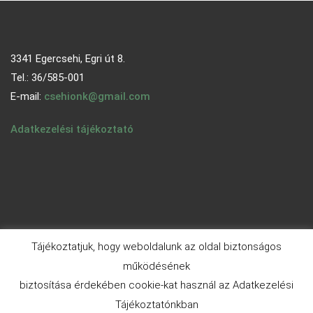
3341 Egercsehi, Egri út 8.
Tel.: 36/585-001
E-mail:
csehionk@gmail.com
Adatkezelési tájékoztató
Tájékoztatjuk, hogy weboldalunk az oldal biztonságos
működésének
biztosítása érdekében cookie-kat használ az Adatkezelési
© 2026 - egercsehi.hu | Aneeq WordPress Theme By
A WP
Tájékoztatónkban
Life
| Powered By
WordPress.org