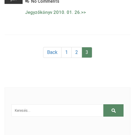
No Comments
Jegyzőkönyv 2010. 01. 26.>>
Bejegyzések lapozása
Back
1
2
3