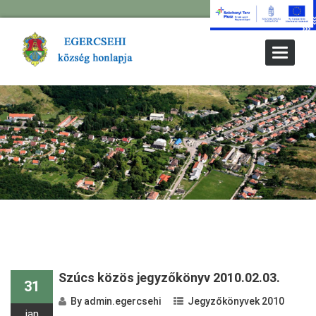
Toggle
Navigat
« Older Entries
Newer Entries «
Szúcs közös jegyzőkönyv 2010.02.03.
31
By
admin.egercsehi
Jegyzőkönyvek 2010
jan