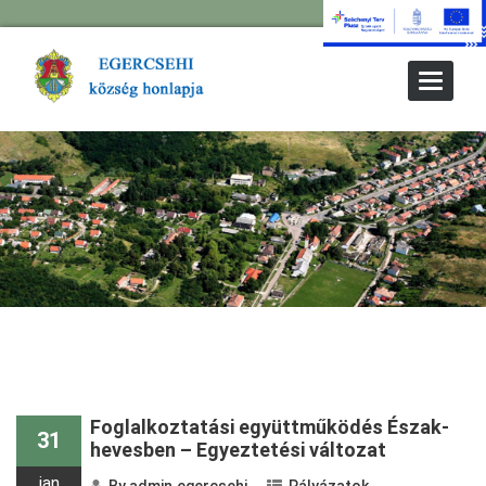
Toggle
Navigat
Foglalkoztatási együttműködés Észak-
31
hevesben – Egyeztetési változat
jan