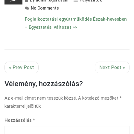
By
admin.egercsehi
Pályázatok
No Comments
Foglalkoztatási együttműködés Észak-hevesben
– Egyeztetési változat >>
« Prev Post
Next Post »
Vélemény, hozzászólás?
Az e-mail címet nem tesszük közzé.
A kötelező mezőket
*
karakterrel jelöltük
Hozzászólás
*