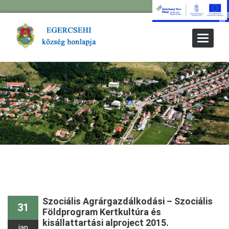
Toggle
Navigat
Szociális Agrárgazdálkodási – Szociális
31
Földprogram Kertkultúra és
kisállattartási alproject 2015.
jan