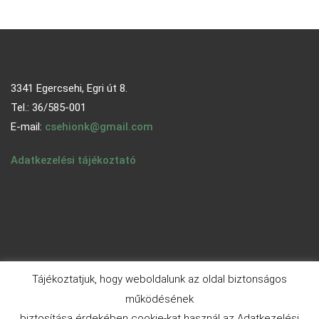
3341 Egercsehi, Egri út 8.
Tel.: 36/585-001
E-mail:
csehionk@gmail.com
Adatkezelési tájékoztató
Tájékoztatjuk, hogy weboldalunk az oldal biztonságos
működésének
biztosítása érdekében cookie-kat használ az Adatkezelési