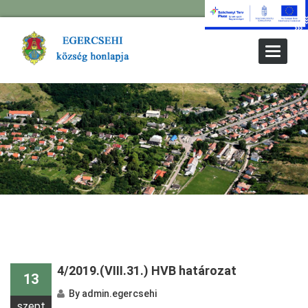
Toggle
Navigat
4/2019.(VIII.31.) HVB határozat
13
By
admin.egercsehi
szept