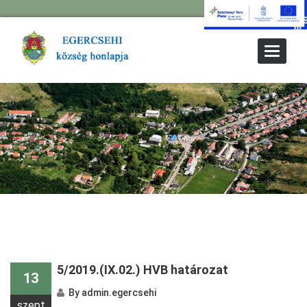
Toggle
Navigat
5/2019.(IX.02.) HVB határozat
13
By
admin.egercsehi
szept