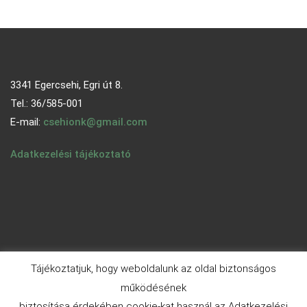
3341 Egercsehi, Egri út 8.
Tel.: 36/585-001
E-mail:
csehionk@gmail.com
Adatkezelési tájékoztató
Tájékoztatjuk, hogy weboldalunk az oldal biztonságos
működésének
biztosítása érdekében cookie-kat használ az Adatkezelési