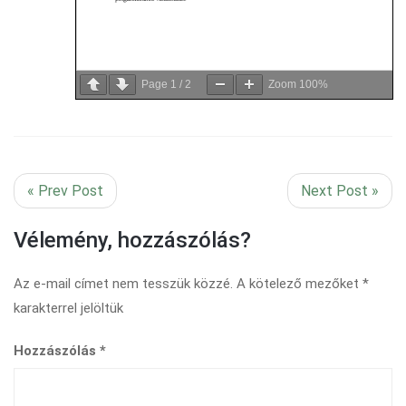
Page
1
/
2
Zoom
100%
« Prev Post
Next Post »
Vélemény, hozzászólás?
Az e-mail címet nem tesszük közzé.
A kötelező mezőket
*
karakterrel jelöltük
Hozzászólás
*